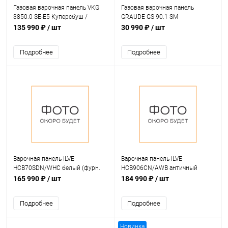
Газовая варочная панель VKG
Газовая варочная панель
3850.0 SE-E5 Куперсбуш /
GRAUDE GS 90.1 SM
Kuppersbusch
135 990 ₽
/ шт
30 990 ₽
/ шт
Подробнее
Подробнее
Варочная панель ILVE
Варочная панель ILVE
HCB70SDN/WHC белый (фурн.
HCB906CN/AWB античный
хром)
белый (фурн. бронза)
165 990 ₽
/ шт
184 990 ₽
/ шт
Подробнее
Подробнее
Новинка