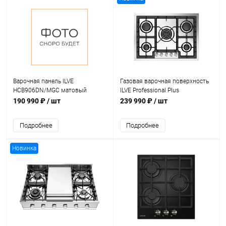
Варочная панель ILVE
Газовая варочная поверхность
HCB906DN/MGC матовый
ILVE Professional Plus
графит (фурн. хром)
HCPT75D/SS
190 990 ₽
/ шт
239 990 ₽
/ шт
Подробнее
Подробнее
Новинка