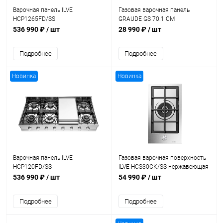
Варочная панель ILVE
Газовая варочная панель
HCP1265FD/SS
GRAUDE GS 70.1 CM
536 990 ₽
/ шт
28 990 ₽
/ шт
Подробнее
Подробнее
Новинка
Новинка
Варочная панель ILVE
Газовая варочная поверхность
HCP120FD/SS
ILVE HCS30CK/SS нержавеющая
сталь (фурн. сатинированная
536 990 ₽
/ шт
54 990 ₽
/ шт
сталь)
Подробнее
Подробнее