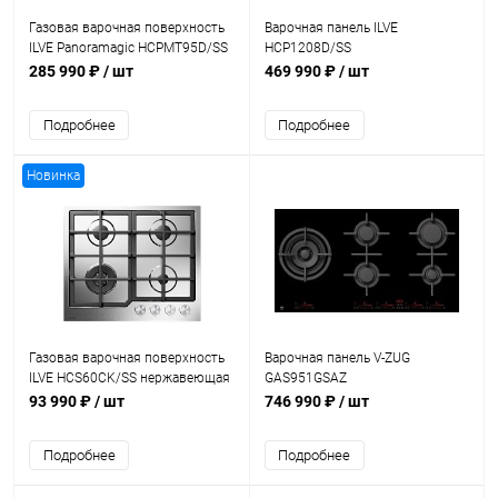
Газовая варочная поверхность
Варочная панель ILVE
ILVE Panoramagic HCPMT95D/SS
HCP1208D/SS
285 990 ₽
/ шт
469 990 ₽
/ шт
Подробнее
Подробнее
Новинка
Газовая варочная поверхность
Варочная панель V-ZUG
ILVE HCS60CK/SS нержавеющая
GAS951GSAZ
сталь (фурн. сатинированная
93 990 ₽
/ шт
746 990 ₽
/ шт
сталь)
Подробнее
Подробнее