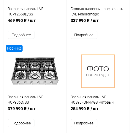
Варочная панель ILVE
Газовая варочная поверхность
HCP12658D/SS
ILVE Panoramagic
HCPMT95FD/SS
469 990 ₽
/ шт
337 990 ₽
/ шт
Подробнее
Подробнее
Новинка
Варочная панель ILVE
Варочная панель ILVE
HCP906D/SS
HCB90FDN/MGB матовый
графит (фурн. бронза)
379 990 ₽
/ шт
254 990 ₽
/ шт
Подробнее
Подробнее