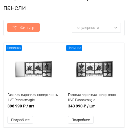
панели
Фильтр
популярности
Новинка
Новинка
Газовая варочная поверхность
Газовая варочная поверхность
ILVE Panoramagic
ILVE Panoramagic
HCPMT125FDD/SS
HCPMT125DD/SS
396 990 ₽
/ шт
343 990 ₽
/ шт
Подробнее
Подробнее