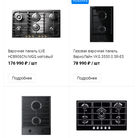
Новинка
Варочная панель ILVE
Газовая варочная панель
HCB906CN/MGG матовый
ВариоЛайн VKG 3550.0 SR-E5
графит (фурн. латунь)
Куперсбуш / Kuppersbusch
176 990 ₽
/ шт
78 990 ₽
/ шт
Подробнее
Подробнее