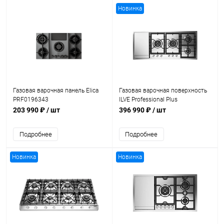
Новинка
Газовая варочная панель Elica
Газовая варочная поверхность
PRF0196343
ILVE Professional Plus
HCPT125FDD/SS
203 990 ₽
/ шт
396 990 ₽
/ шт
Подробнее
Подробнее
Новинка
Новинка