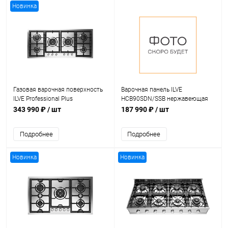
Новинка
Газовая варочная поверхность
Варочная панель ILVE
ILVE Professional Plus
HCB90SDN/SSB нержавеющая
HCPT125DD/SS
сталь (фурн. бронза)
343 990 ₽
/ шт
187 990 ₽
/ шт
Подробнее
Подробнее
Новинка
Новинка