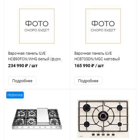
Варочная панель ILVE
Варочная панель ILVE
HCB90FCN/WHG белый (фурн.
HCB70SDN/MGC матовый
латунь)
графит (фурн. хром)
234 990 ₽
/ шт
165 990 ₽
/ шт
Подробнее
Подробнее
Новинка