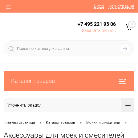
Вход
Регистрация
+7 495 221 93 06
0
Заказать звонок
Каталог товаров
Уточнить раздел
•
•
•
Главная страница
Каталог товаров
Мойки и смесители
Акс
Аксессуары для моек и смесителей