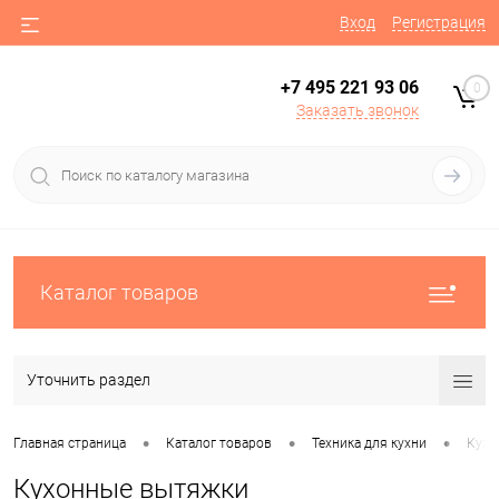
Вход
Регистрация
+7 495 221 93 06
0
Заказать звонок
Каталог товаров
Уточнить раздел
•
•
•
Главная страница
Каталог товаров
Техника для кухни
Кухо
Кухонные вытяжки