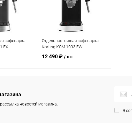
ая кофеварка
Отдельностоящая кофеварка
1 EX
Korting KCM 1003 EW
12 490 ₽
/ шт
корзину
В корзину
магазина
Сравнение
Купить в 1 клик
Сравнение
рассылка новостей магазина.
В наличии
В избранное
В наличии
Я со