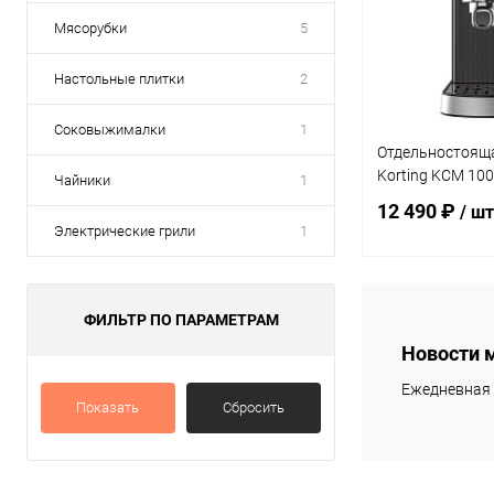
Мясорубки
5
Настольные плитки
2
Соковыжималки
1
Отдельностоящ
Korting KCM 100
Чайники
1
12 490 ₽
/ шт
Электрические грили
1
В 
ФИЛЬТР ПО ПАРАМЕТРАМ
Новости 
Купить в 1 клик
Ежедневная 
В избранное
Показать
Сбросить