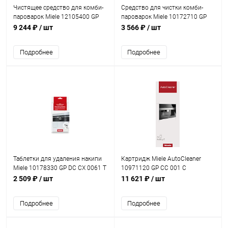
Чистящее средство для комби-
Средство для чистки комби-
пароварок Miele 12105400 GP
пароварок Miele 10172710 GP
HC 0125 L HydroCleaner
CL DGC 251 L
9 244 ₽
/ шт
3 566 ₽
/ шт
Подробнее
Подробнее
Таблетки для удаления накипи
Картридж Miele AutoCleaner
Miele 10178330 GP DC CX 0061 T
10971120 GP CC 001 C
2 509 ₽
/ шт
11 621 ₽
/ шт
Подробнее
Подробнее