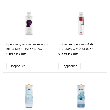
Средство для стирки черного
Чистящее средство Miele
белья Miele 11986740 WA UD
11023350 GP CA ST 0252 L
1502 L UltraDark
3 037 ₽
/ шт
2 773 ₽
/ шт
Подробнее
Подробнее