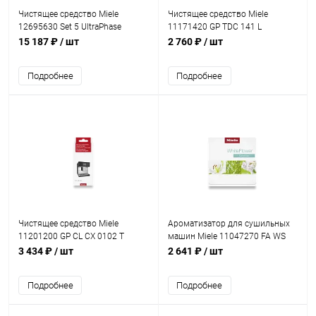
Чистящее средство Miele
Чистящее средство Miele
12695630 Set 5 UltraPhase
11171420 GP TDC 141 L
15 187 ₽
/ шт
2 760 ₽
/ шт
Подробнее
Подробнее
Чистящее средство Miele
Ароматизатор для сушильных
11201200 GP CL CX 0102 T
машин Miele 11047270 FA WS
151 L WHITE FLOWER
3 434 ₽
/ шт
2 641 ₽
/ шт
Подробнее
Подробнее