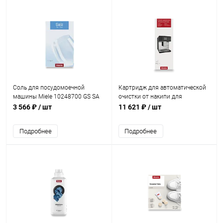
Соль для посудомоечной
Картридж для автоматической
машины Miele 10248700 GS SA
очистки от накипи для
4502 P
кофемашин Miele 10224080 GP
3 566 ₽
/ шт
11 621 ₽
/ шт
DC 001 C
Подробнее
Подробнее