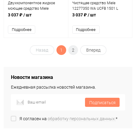
Двухкомпонентное жидкое
Чистящее средство Miele
моющее средство Miele
12277350 WA UCFB 1501 L
11887240 WA UP1 1402 L
3 037 ₽
/ шт
3 037 ₽
/ шт
UltraPhase 1
Подробнее
Подробнее
Назад
1
2
Вперед
Новости магазина
Ежедневная рассылка новостей магазина.
Подписаться
Я согласен на
обработку персональных данных.
*