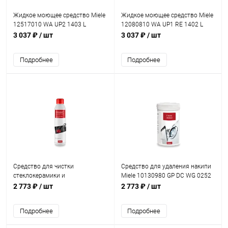
Жидкое моющее средство Miele
Жидкое моющее средство Miele
12517010 WA UP2 1403 L
12080810 WA UP1 RE 1402 L
UltraPhase 2 Edition125
UltraPhase 1 Refresh Elixir
3 037 ₽
/ шт
3 037 ₽
/ шт
Подробнее
Подробнее
Средство для чистки
Средство для удаления накипи
стеклокерамики и
Miele 10130980 GP DC WG 0252
нержавеющей стали Miele
P
2 773 ₽
/ шт
2 773 ₽
/ шт
10173120 GP CL KM 0252 L
Подробнее
Подробнее