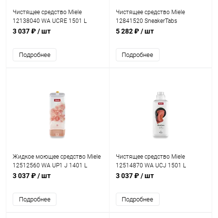
Чистящее средство Miele
Чистящее средство Miele
12138040 WA UCRE 1501 L
12841520 SneakerTabs
3 037 ₽
/ шт
5 282 ₽
/ шт
Подробнее
Подробнее
Жидкое моющее средство Miele
Чистящее средство Miele
12512560 WA UP1 J 1401 L
12514870 WA UCJ 1501 L
UltraPhase 1 Edition125
UltraColor
3 037 ₽
/ шт
3 037 ₽
/ шт
Подробнее
Подробнее