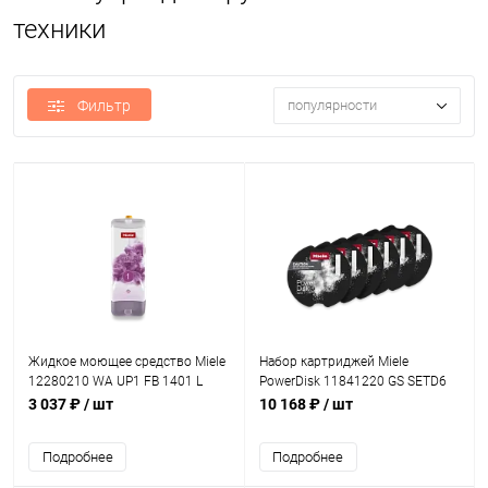
техники
Фильтр
популярности
Жидкое моющее средство Miele
Набор картриджей Miele
12280210 WA UP1 FB 1401 L
PowerDisk 11841220 GS SETD6
UltraPhase 1 FloralBoost Limited
3 037 ₽
/ шт
10 168 ₽
/ шт
Edition
Подробнее
Подробнее