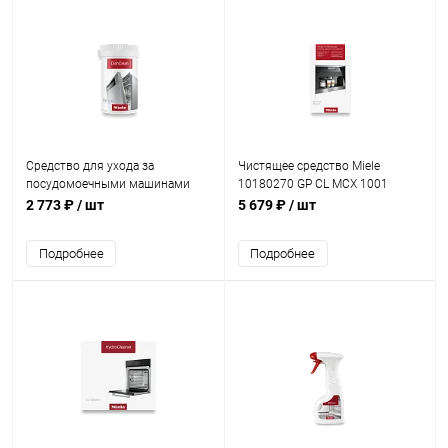
Средство для ухода за
Чистящее средство Miele
посудомоечными машинами
10180270 GP CL MCX 1001
Miele 11905490 GP CO G 160 P
2 773 ₽
/ шт
5 679 ₽
/ шт
DishClean
Подробнее
Подробнее